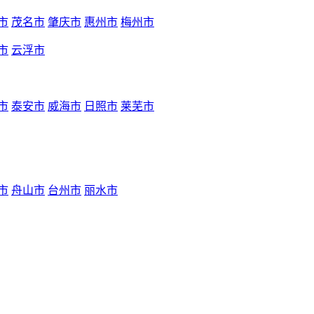
市
茂名市
肇庆市
惠州市
梅州市
市
云浮市
市
泰安市
威海市
日照市
莱芜市
市
舟山市
台州市
丽水市