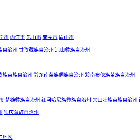
宁市
内江市
乐山市
南充市
眉山市
族自治州
甘孜藏族自治州
凉山彝族自治州
依族苗族自治州
黔东南苗族侗族自治州
黔南布依族苗族自治州
市
楚雄彝族自治州
红河哈尼族彝族自治州
文山壮族苗族自治州
州
迪庆藏族自治州
芝地区