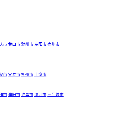
庆市
黄山市
滁州市
阜阳市
宿州市
安市
宜春市
抚州市
上饶市
作市
濮阳市
许昌市
漯河市
三门峡市