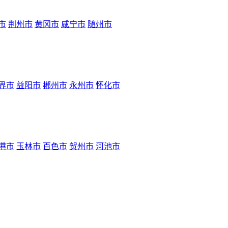
市
荆州市
黄冈市
咸宁市
随州市
界市
益阳市
郴州市
永州市
怀化市
港市
玉林市
百色市
贺州市
河池市