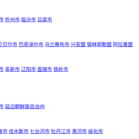
市
忻州市
临汾市
吕梁市
伦贝尔市
巴彦淖尔市
乌兰察布市
兴安盟
锡林郭勒盟
阿拉善盟
市
阜新市
辽阳市
盘锦市
铁岭市
市
延边朝鲜族自治州
春市
佳木斯市
七台河市
牡丹江市
黑河市
绥化市