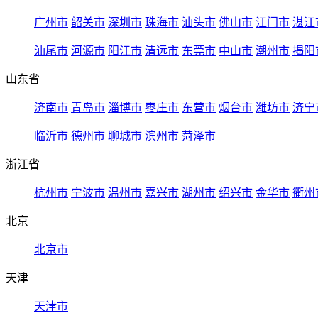
广州市
韶关市
深圳市
珠海市
汕头市
佛山市
江门市
湛江
汕尾市
河源市
阳江市
清远市
东莞市
中山市
潮州市
揭阳
山东省
济南市
青岛市
淄博市
枣庄市
东营市
烟台市
潍坊市
济宁
临沂市
德州市
聊城市
滨州市
菏泽市
浙江省
杭州市
宁波市
温州市
嘉兴市
湖州市
绍兴市
金华市
衢州
北京
北京市
天津
天津市