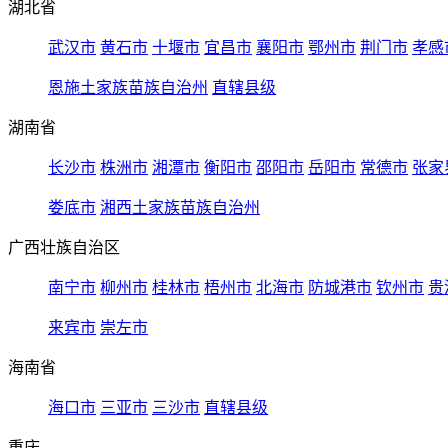
湖北省
武汉市
黄石市
十堰市
宜昌市
襄阳市
鄂州市
荆门市
孝感
恩施土家族苗族自治州
直辖县级
湖南省
长沙市
株洲市
湘潭市
衡阳市
邵阳市
岳阳市
常德市
张家
娄底市
湘西土家族苗族自治州
广西壮族自治区
南宁市
柳州市
桂林市
梧州市
北海市
防城港市
钦州市
贵
来宾市
崇左市
海南省
海口市
三亚市
三沙市
直辖县级
重庆