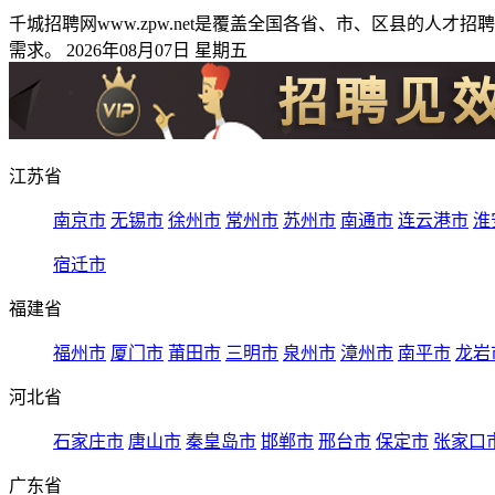
千城招聘网www.zpw.net是覆盖全国各省、市、区县的
需求。 2026年08月07日 星期五
江苏省
南京市
无锡市
徐州市
常州市
苏州市
南通市
连云港市
淮
宿迁市
福建省
福州市
厦门市
莆田市
三明市
泉州市
漳州市
南平市
龙岩
河北省
石家庄市
唐山市
秦皇岛市
邯郸市
邢台市
保定市
张家口
广东省