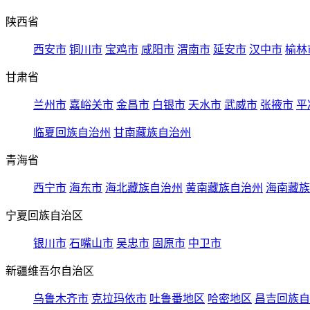
陕西省
西安市
铜川市
宝鸡市
咸阳市
渭南市
延安市
汉中市
榆林
甘肃省
兰州市
嘉峪关市
金昌市
白银市
天水市
武威市
张掖市
平
临夏回族自治州
甘南藏族自治州
青海省
西宁市
海东市
海北藏族自治州
黄南藏族自治州
海南藏族
宁夏回族自治区
银川市
石嘴山市
吴忠市
固原市
中卫市
新疆维吾尔自治区
乌鲁木齐市
克拉玛依市
吐鲁番地区
哈密地区
昌吉回族自