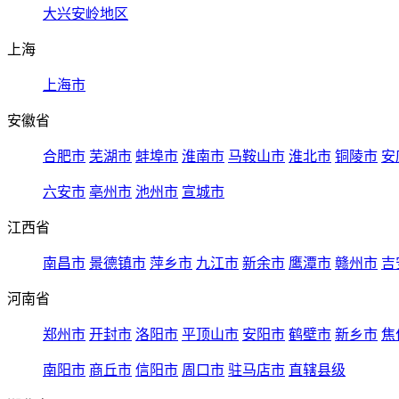
大兴安岭地区
上海
上海市
安徽省
合肥市
芜湖市
蚌埠市
淮南市
马鞍山市
淮北市
铜陵市
安
六安市
亳州市
池州市
宣城市
江西省
南昌市
景德镇市
萍乡市
九江市
新余市
鹰潭市
赣州市
吉
河南省
郑州市
开封市
洛阳市
平顶山市
安阳市
鹤壁市
新乡市
焦
南阳市
商丘市
信阳市
周口市
驻马店市
直辖县级