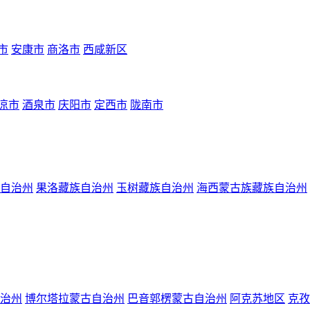
市
安康市
商洛市
西咸新区
凉市
酒泉市
庆阳市
定西市
陇南市
自治州
果洛藏族自治州
玉树藏族自治州
海西蒙古族藏族自治州
治州
博尔塔拉蒙古自治州
巴音郭楞蒙古自治州
阿克苏地区
克孜