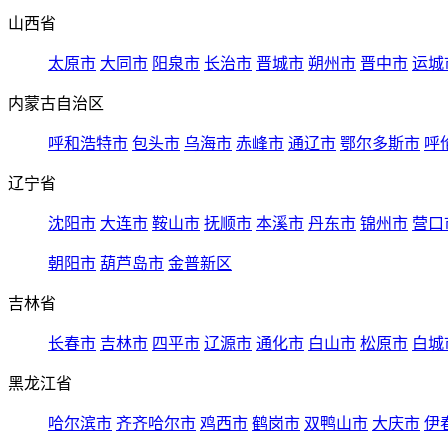
山西省
太原市
大同市
阳泉市
长治市
晋城市
朔州市
晋中市
运城
内蒙古自治区
呼和浩特市
包头市
乌海市
赤峰市
通辽市
鄂尔多斯市
呼
辽宁省
沈阳市
大连市
鞍山市
抚顺市
本溪市
丹东市
锦州市
营口
朝阳市
葫芦岛市
金普新区
吉林省
长春市
吉林市
四平市
辽源市
通化市
白山市
松原市
白城
黑龙江省
哈尔滨市
齐齐哈尔市
鸡西市
鹤岗市
双鸭山市
大庆市
伊