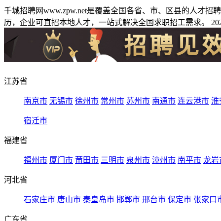
千城招聘网www.zpw.net是覆盖全国各省、市、区县的人
历，企业可直招本地人才，一站式解决全国求职招工需求。 2026
江苏省
南京市
无锡市
徐州市
常州市
苏州市
南通市
连云港市
淮
宿迁市
福建省
福州市
厦门市
莆田市
三明市
泉州市
漳州市
南平市
龙岩
河北省
石家庄市
唐山市
秦皇岛市
邯郸市
邢台市
保定市
张家口
广东省