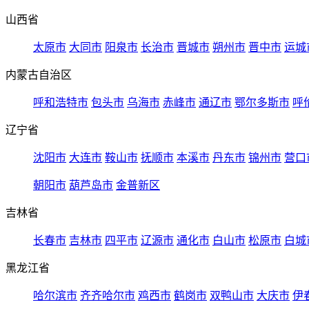
山西省
太原市
大同市
阳泉市
长治市
晋城市
朔州市
晋中市
运城
内蒙古自治区
呼和浩特市
包头市
乌海市
赤峰市
通辽市
鄂尔多斯市
呼
辽宁省
沈阳市
大连市
鞍山市
抚顺市
本溪市
丹东市
锦州市
营口
朝阳市
葫芦岛市
金普新区
吉林省
长春市
吉林市
四平市
辽源市
通化市
白山市
松原市
白城
黑龙江省
哈尔滨市
齐齐哈尔市
鸡西市
鹤岗市
双鸭山市
大庆市
伊