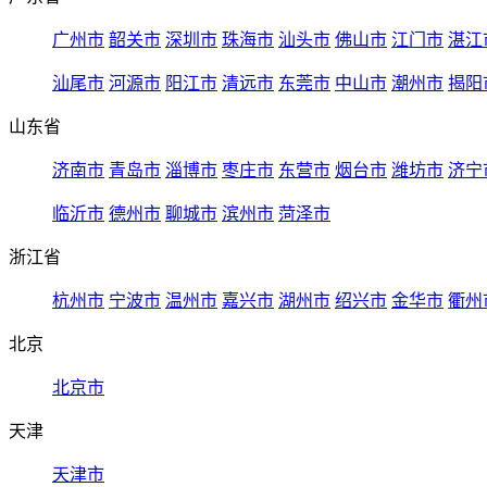
广州市
韶关市
深圳市
珠海市
汕头市
佛山市
江门市
湛江
汕尾市
河源市
阳江市
清远市
东莞市
中山市
潮州市
揭阳
山东省
济南市
青岛市
淄博市
枣庄市
东营市
烟台市
潍坊市
济宁
临沂市
德州市
聊城市
滨州市
菏泽市
浙江省
杭州市
宁波市
温州市
嘉兴市
湖州市
绍兴市
金华市
衢州
北京
北京市
天津
天津市