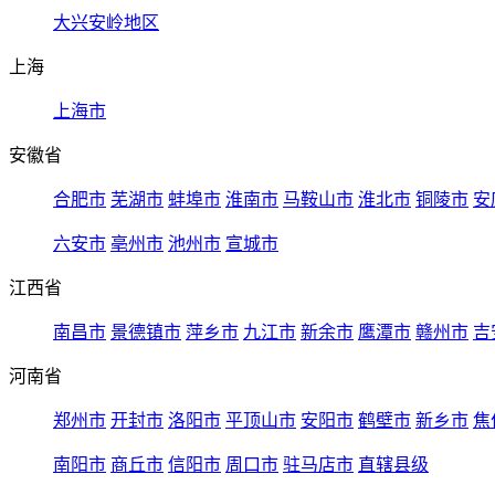
大兴安岭地区
上海
上海市
安徽省
合肥市
芜湖市
蚌埠市
淮南市
马鞍山市
淮北市
铜陵市
安
六安市
亳州市
池州市
宣城市
江西省
南昌市
景德镇市
萍乡市
九江市
新余市
鹰潭市
赣州市
吉
河南省
郑州市
开封市
洛阳市
平顶山市
安阳市
鹤壁市
新乡市
焦
南阳市
商丘市
信阳市
周口市
驻马店市
直辖县级