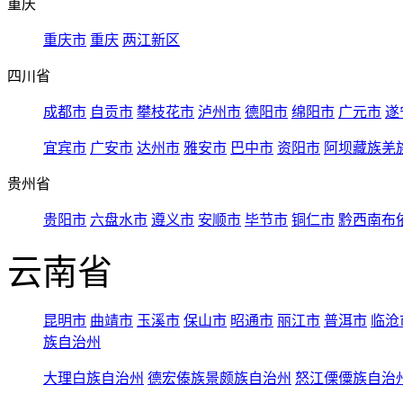
重庆
重庆市
重庆
两江新区
四川省
成都市
自贡市
攀枝花市
泸州市
德阳市
绵阳市
广元市
遂
宜宾市
广安市
达州市
雅安市
巴中市
资阳市
阿坝藏族羌
贵州省
贵阳市
六盘水市
遵义市
安顺市
毕节市
铜仁市
黔西南布
云南省
昆明市
曲靖市
玉溪市
保山市
昭通市
丽江市
普洱市
临沧
族自治州
大理白族自治州
德宏傣族景颇族自治州
怒江傈僳族自治