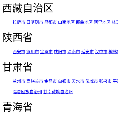
西藏自治区
拉萨市
日喀则市
昌都市
山南地区
那曲地区
阿里地区
林
陕西省
西安市
铜川市
宝鸡市
咸阳市
渭南市
延安市
汉中市
榆林
甘肃省
兰州市
嘉峪关市
金昌市
白银市
天水市
武威市
张掖市
平
临夏回族自治州
甘南藏族自治州
青海省