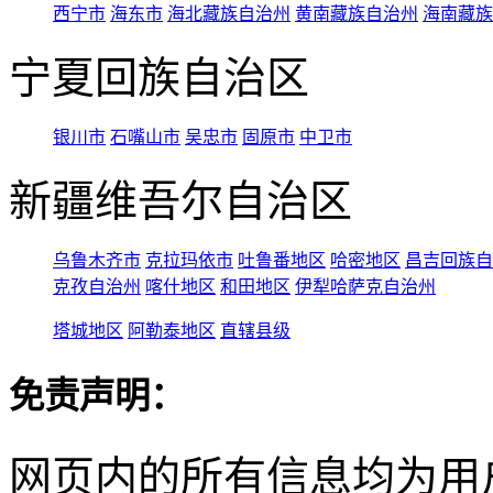
西宁市
海东市
海北藏族自治州
黄南藏族自治州
海南藏族
宁夏回族自治区
银川市
石嘴山市
吴忠市
固原市
中卫市
新疆维吾尔自治区
乌鲁木齐市
克拉玛依市
吐鲁番地区
哈密地区
昌吉回族自
克孜自治州
喀什地区
和田地区
伊犁哈萨克自治州
塔城地区
阿勒泰地区
直辖县级
免责声明：
网页内的所有信息均为用