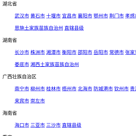
湖北省
武汉市
黄石市
十堰市
宜昌市
襄阳市
鄂州市
荆门市
孝感
恩施土家族苗族自治州
直辖县级
湖南省
长沙市
株洲市
湘潭市
衡阳市
邵阳市
岳阳市
常德市
张家
娄底市
湘西土家族苗族自治州
广西壮族自治区
南宁市
柳州市
桂林市
梧州市
北海市
防城港市
钦州市
贵
来宾市
崇左市
海南省
海口市
三亚市
三沙市
直辖县级